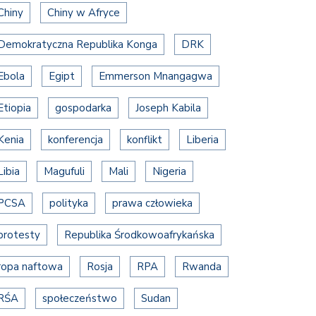
Chiny
Chiny w Afryce
Demokratyczna Republika Konga
DRK
Ebola
Egipt
Emmerson Mnangagwa
Etiopia
gospodarka
Joseph Kabila
Kenia
konferencja
konflikt
Liberia
Libia
Magufuli
Mali
Nigeria
PCSA
polityka
prawa człowieka
protesty
Republika Środkowoafrykańska
ropa naftowa
Rosja
RPA
Rwanda
RŚA
społeczeństwo
Sudan