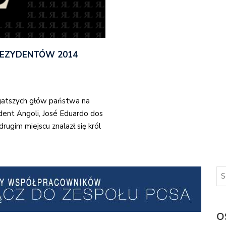
REZYDENTÓW 2014
bogatszych głów państwa na
dent Angoli, José Eduardo dos
rugim miejscu znalazł się król
O