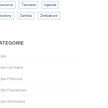
surowce
Tanzania
Uganda
wybory
Zambia
Zimbabwe
ATEGORIE
ryka
ryka Centralna
ryka Północna
ryka Południowa
ryka Wschodnia