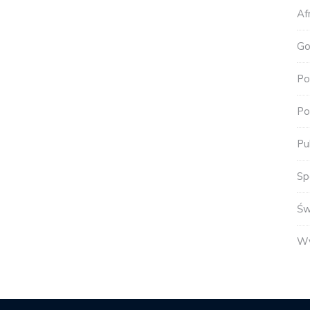
Af
Go
Po
Po
Pu
Sp
Św
Wy