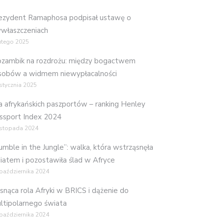
ezydent Ramaphosa podpisał ustawę o
właszczeniach
utego 2025
zambik na rozdrożu: między bogactwem
sobów a widmem niewypłacalności
stycznia 2025
ła afrykańskich paszportów – ranking Henley
ssport Index 2024
istopada 2024
umble in the Jungle”: walka, która wstrząsnęła
iatem i pozostawiła ślad w Afryce
października 2024
snąca rola Afryki w BRICS i dążenie do
ltipolarnego świata
października 2024