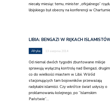
niecały miesiąc temu, minister „oficjalnego” rząd
libijskiego był obecny na konferencji w Chartumi
LIBIA: BENGAZI W RĘKACH ISLAMISTÓ
Afryka
13 sierpnia 2014
Od niemal dwóch tygodni zbuntowane milicje
sprawują wyłączną kontrolę nad Bengazi, drugim
co do wielkości miastem w Libii. Wśród
stacjonujących tam bojowników przeważają
radykalni islamiści. Czy wkrótce świat usłyszy o
proklamowaniu kolejnego, po ”Islamskim
Państwie”…