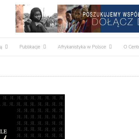
ą
Publikacje
Afrykanistyka w Polsce
O Cent