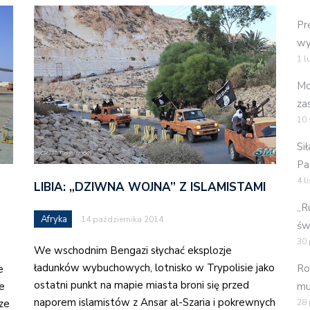
Pr
wy
1 l
Mo
za
10 
Si
Pa
4 l
LIBIA: „DZIWNA WOJNA” Z ISLAMISTAMI
„R
Afryka
14 października 2014
św
30 
We wschodnim Bengazi słychać eksplozje
ładunków wybuchowych, lotnisko w Trypolisie jako
Ro
e
ostatni punkt na mapie miasta broni się przed
mu
ie
naporem islamistów z Ansar al-Szaria i pokrewnych
28 
cze