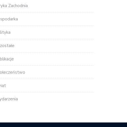
ryka Zachodnia
spodarka
lityka
zostałe
blikacje
ołeczeństwo
iat
darzenia