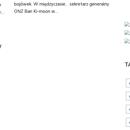
bojówek. W międzyczasie… sekretarz generalny
u
ONZ Ban Ki-moon w…
e,…
W
T