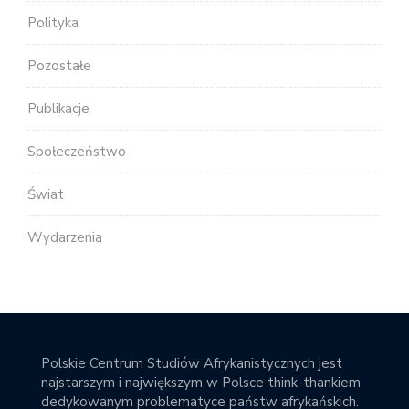
Polityka
Pozostałe
Publikacje
Społeczeństwo
Świat
Wydarzenia
Polskie Centrum Studiów Afrykanistycznych jest
najstarszym i największym w Polsce think-thankiem
dedykowanym problematyce państw afrykańskich.