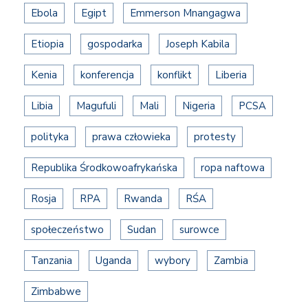
Ebola
Egipt
Emmerson Mnangagwa
Etiopia
gospodarka
Joseph Kabila
Kenia
konferencja
konflikt
Liberia
Libia
Magufuli
Mali
Nigeria
PCSA
polityka
prawa człowieka
protesty
Republika Środkowoafrykańska
ropa naftowa
Rosja
RPA
Rwanda
RŚA
społeczeństwo
Sudan
surowce
Tanzania
Uganda
wybory
Zambia
Zimbabwe